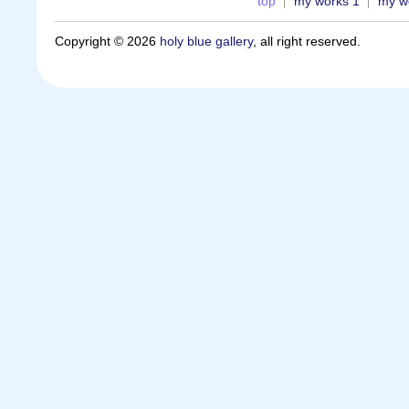
top
my works 1
my w
Copyright © 2026
holy blue gallery
, all right reserved.