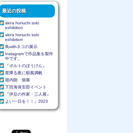
最近の投稿
akira horiuchi solo
exhibition
akira horiuchi solo
exhibition
鳥withネコの展示
Instagramで作品集を製作
中です。
『ボルトのぼうけん』
星降る夜に順風満帆
堀内朗 個展
下田海保安部イベント
『伊豆の作家・三人展』
よい一日を！！』2023