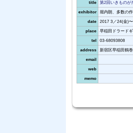
title
第2回いきものが
exhibitor
堀内朗、多数の作
date
2017 3／24(金)〜
place
早稲田ドラードギ
tel
03-68093808
address
新宿区早稲田鶴巻
email
web
memo