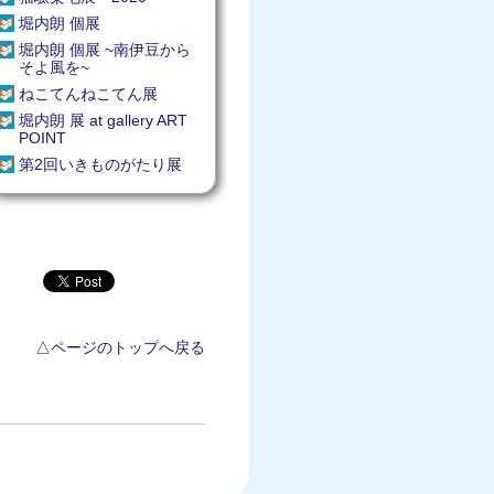
堀内朗 個展
堀内朗 個展 ~南伊豆から
そよ風を~
ねこてんねこてん展
堀内朗 展 at gallery ART
POINT
第2回いきものがたり展
△
ページのトップへ戻る