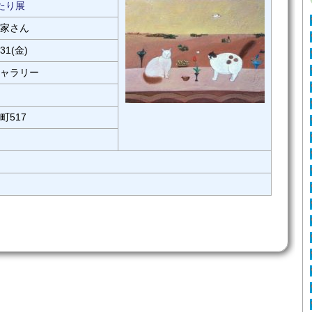
たり展
家さん
31(金)
ャラリー
町517