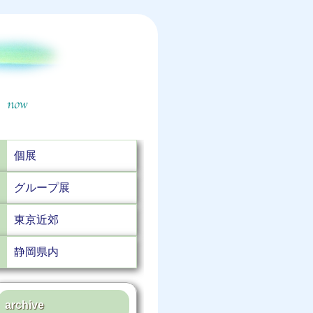
個展
グループ展
東京近郊
静岡県内
archive