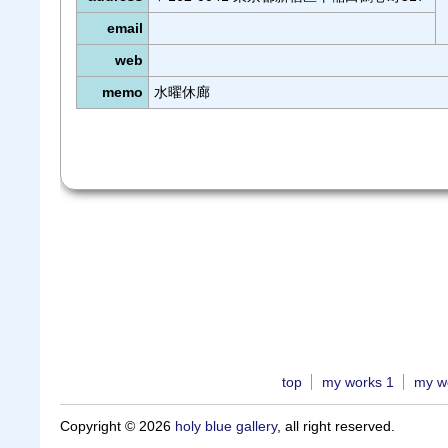
email
web
memo
水曜休廊
top
my works 1
my w
Copyright © 2026
holy blue gallery
, all right reserved.