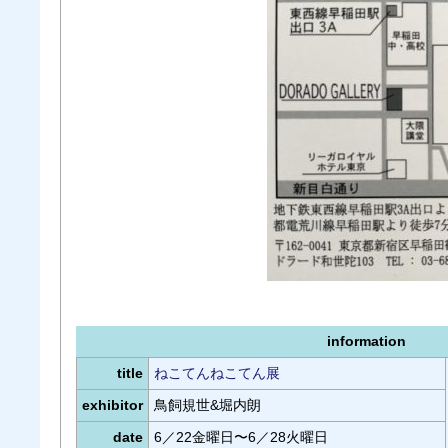
information
title
ねこてんねこてん展
exhibitor
鳥飼規世&堀内朗
date
6／22金曜日〜6／28火曜日