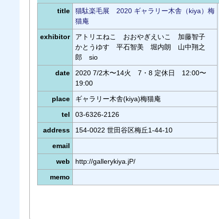
title
猫駄楽毛展 2020 ギャラリー木舎（kiya）梅
猫庵
exhibitor
アトリエねこ おおやぎえいこ 加藤智子
かとうゆす 平石智美 堀内朗 山中翔之
郎 sio
date
2020 7/2木〜14火 7・8 定休日 12:00〜
19:00
place
ギャラリー木舎(kiya)梅猫庵
tel
03-6326-2126
address
154-0022 世田谷区梅丘1-44-10
email
web
http://gallerykiya.jP/
memo