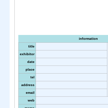
information
title
exhibitor
date
place
tel
address
email
web