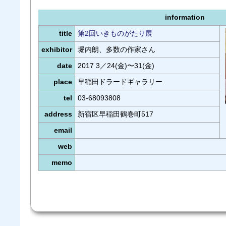
information
title
第2回いきものがたり展
exhibitor
堀内朗、多数の作家さん
date
2017 3／24(金)〜31(金)
place
早稲田ドラードギャラリー
tel
03-68093808
address
新宿区早稲田鶴巻町517
email
web
memo