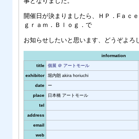
事となりました。
開催日が決まりましたら、ＨＰ．Fａｃ
ｇｒａｍ．Ｂｌｏｇ．で
お知らせしたいと思います、どうぞよろ
information
title
個展 ＠ アートモール
exhibitor
堀内朗 akira horiuchi
date
ー
place
日本橋 アートモール
tel
address
email
web