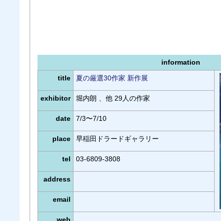
information
title
夏の厳選30作家 新作展
exhibitor
堀内朗 、他 29人の作家
date
7/3〜7/10
place
早稲田ドラードギャラリー
tel
03-6809-3808
address
email
web