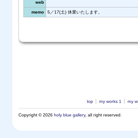
web
memo
5／17(土) 休業いたします。
top
my works 1
my w
Copyright © 2026
holy blue gallery
, all right reserved.