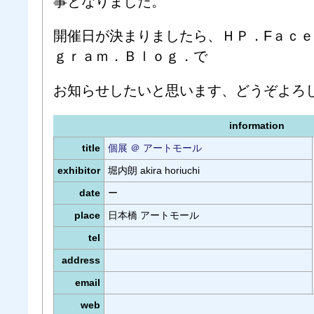
事となりました。
開催日が決まりましたら、ＨＰ．Fａｃ
ｇｒａｍ．Ｂｌｏｇ．で
お知らせしたいと思います、どうぞよろ
information
title
個展 ＠ アートモール
exhibitor
堀内朗 akira horiuchi
date
ー
place
日本橋 アートモール
tel
address
email
web