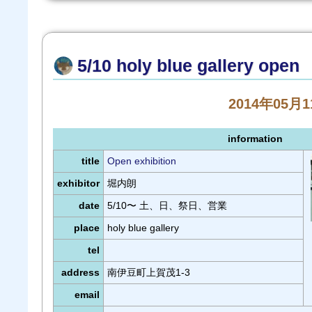
5/10 holy blue gallery open
2014年05月1
information
title
Open exhibition
exhibitor
堀内朗
date
5/10〜 土、日、祭日、営業
place
holy blue gallery
tel
address
南伊豆町上賀茂1-3
email