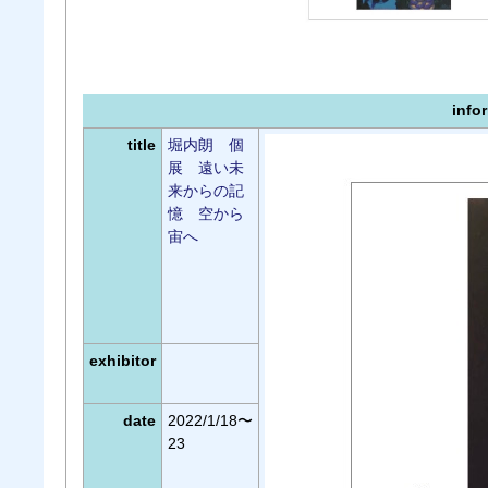
info
title
堀内朗 個
展 遠い未
来からの記
憶 空から
宙へ
exhibitor
date
2022/1/18〜
23